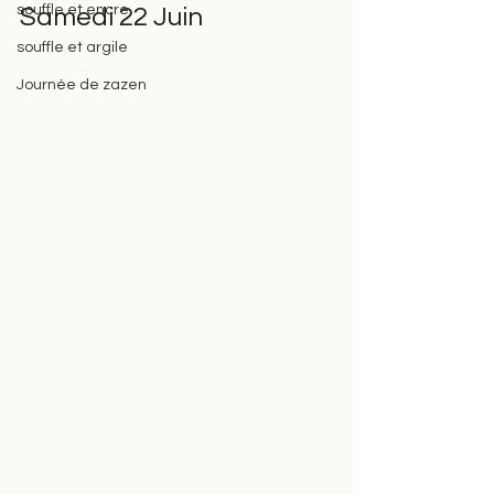
souffle et encre
Samedi 22 Juin
souffle et argile
Journée de zazen